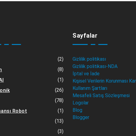
Sayfalar
(2)
Gizlilik politikası
Gizlilik politikası-NDA
(8)
m
İptal ve İade
(1)
AI
Kişisel Verilerin Korunması Ka
Kullanım Şartları
(26)
ronik
Mesafeli Satış Sözleşmesi
(78)
Logolar
Blog
(1)
sansı Robot
Blogger
(13)
(3)