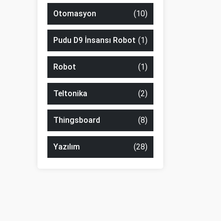
Otomasyon
(10)
Pudu D9 İnsansı Robot
(1)
Robot
(1)
Teltonika
(2)
Thingsboard
(8)
Yazılım
(28)