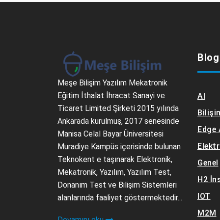
Blog
Meşe Bilişim Yazılım Mekatronik
Eğitim İthalat İhracat Sanayi ve
AI
Ticaret Limited Şirketi 2015 yılında
Bilişi
Ankarada kurulmuş, 2017 senesinde
Edge 
Manisa Celal Bayar Üniversitesi
Elekt
Muradiye Kampüs içerisinde bulunan
Teknokent e taşınarak Elektronik,
Genel
Mekatronik, Yazılım, Yazılım Test,
H2 İn
Donanım Test ve Bilişim Sistemleri
IOT
alanlarında faaliyet göstermektedir...
M2M
Devamını oku