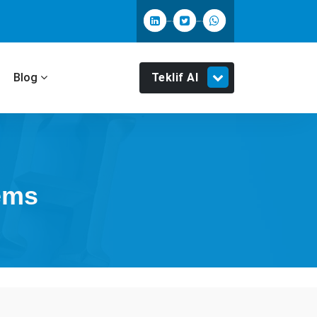
Teklif Al
m
Blog
ems