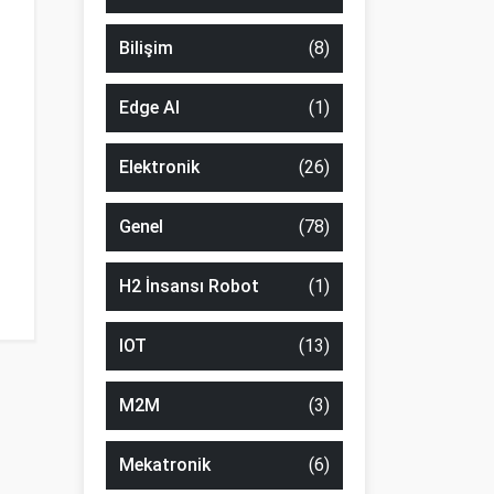
Bilişim
(8)
Edge AI
(1)
Elektronik
(26)
Genel
(78)
H2 İnsansı Robot
(1)
IOT
(13)
M2M
(3)
Mekatronik
(6)