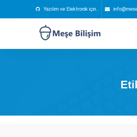
İçeriğe
Yazılım ve Elektronik için...
info@mese
geç
Elektronik, Yazılım, Otomasyon, Robotik
Et