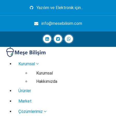
İçeriğe
Yazılım ve Elektronik için...
geç
info@mesebilisim.com
Elektronik, Yazılım, Otomasyon, Robotik
Kurumsal
Kurumsal
Hakkımızda
Ürünler
Market
Çözümlerimiz