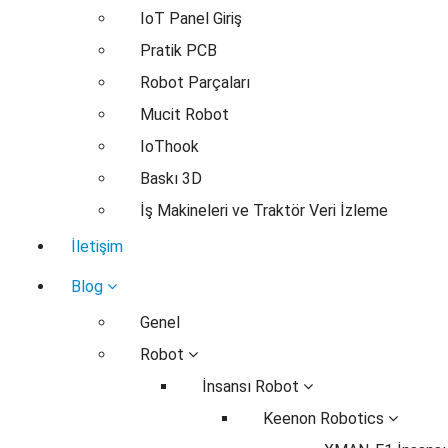
IoT Panel Giriş
Pratik PCB
Robot Parçaları
Mucit Robot
IoThook
Baskı 3D
İş Makineleri ve Traktör Veri İzleme
İletişim
Blog
Genel
Robot
İnsansı Robot
Keenon Robotics