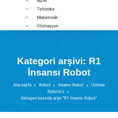
M2M
Teltonika
Mekatronik
Otomasyon
Kategori arşivi: R1
İnsansı Robot
Ana sayfa
Robot
İnsansı Robot
Unitree
Robotics
Kategori bazında arşiv "R1 İnsansı Robot"