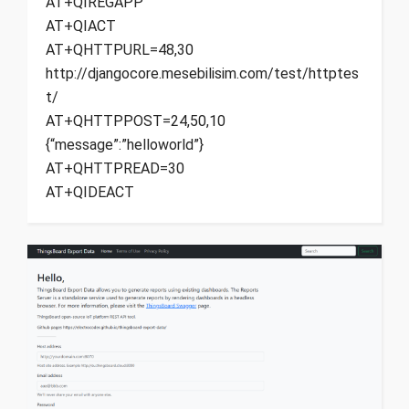
AT+QIREGAPP
AT+QIACT
AT+QHTTPURL=48,30
http://djangocore.mesebilisim.com/test/httptes
t/
AT+QHTTPPOST=24,50,10
{“message”:”helloworld”}
AT+QHTTPREAD=30
AT+QIDEACT