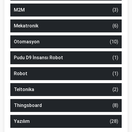
M2M
(3)
Mekatronik
(6)
Otomasyon
(10)
Pudu D9 İnsansı Robot
(1)
Robot
(1)
Teltonika
(2)
Thingsboard
(8)
Yazılım
(28)