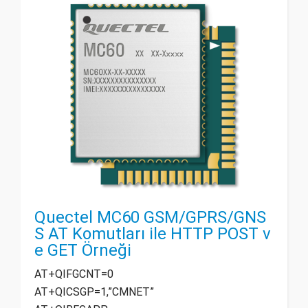
Quectel MC60 GSM/GPRS/GNS
S AT Komutları ile HTTP POST v
e GET Örneği
AT+QIFGCNT=0
AT+QICSGP=1,”CMNET”