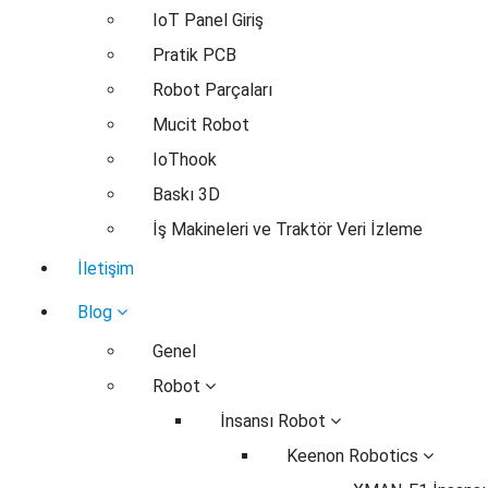
IoT Panel Giriş
Pratik PCB
Robot Parçaları
Mucit Robot
IoThook
Baskı 3D
İş Makineleri ve Traktör Veri İzleme
İletişim
Blog
Genel
Robot
İnsansı Robot
Keenon Robotics