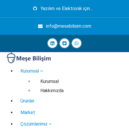
İçeriğe
Yazılım ve Elektronik için...
geç
info@mesebilisim.com
Elektronik, Yazılım, Otomasyon, Robotik
Kurumsal
Kurumsal
Hakkımızda
Ürünler
Market
Çözümlerimiz