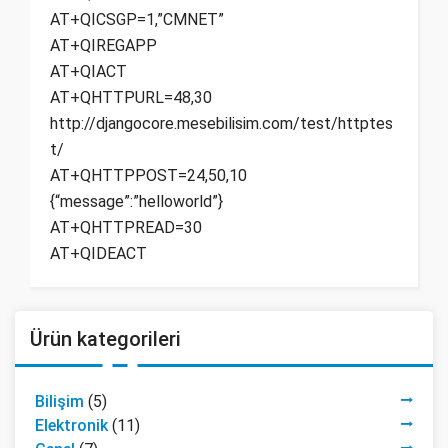
AT+QICSGP=1,”CMNET”
AT+QIREGAPP
AT+QIACT
AT+QHTTPURL=48,30
http://djangocore.mesebilisim.com/test/httptes
t/
AT+QHTTPPOST=24,50,10
{“message”:”helloworld”}
AT+QHTTPREAD=30
AT+QIDEACT
Ürün kategorileri
Bilişim
(5)
Elektronik
(11)