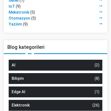
Genel
(7)
IoT
(9)
Mekatronik
(5)
Otomasyon
(5)
Yazılım
(9)
Blog kategorileri
AI
(2)
Bilişim
(8)
Edge AI
(1)
Elektronik
(26)