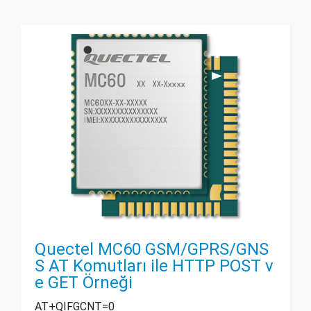
Quectel MC60 GSM/GPRS/GNS
S AT Komutları ile HTTP POST v
e GET Örneği
AT+QIFGCNT=0