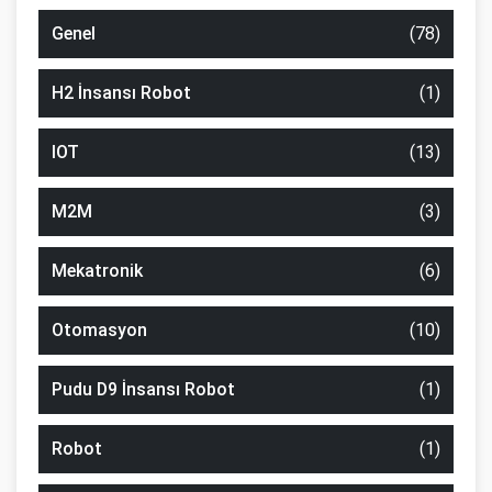
Genel
(78)
H2 İnsansı Robot
(1)
IOT
(13)
M2M
(3)
Mekatronik
(6)
Otomasyon
(10)
Pudu D9 İnsansı Robot
(1)
Robot
(1)