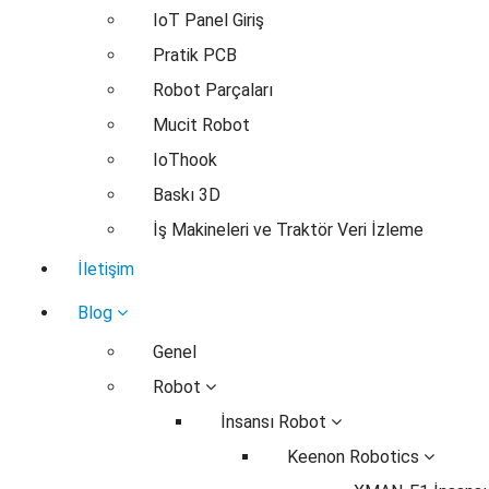
IoT Panel Giriş
Pratik PCB
Robot Parçaları
Mucit Robot
IoThook
Baskı 3D
İş Makineleri ve Traktör Veri İzleme
İletişim
Blog
Genel
Robot
İnsansı Robot
Keenon Robotics