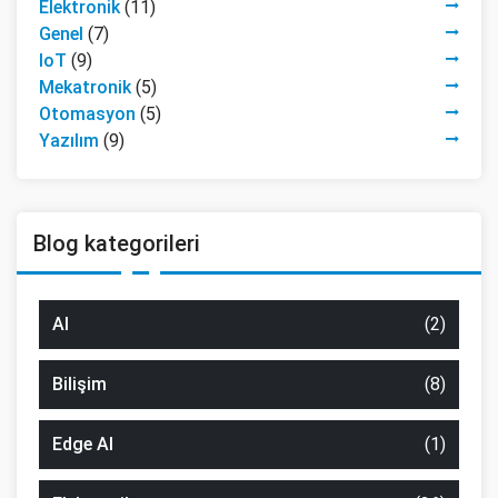
Elektronik
(11)
Genel
(7)
IoT
(9)
Mekatronik
(5)
Otomasyon
(5)
Yazılım
(9)
Blog kategorileri
AI
(2)
Bilişim
(8)
Edge AI
(1)