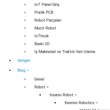
IoT Panel Giriş
Pratik PCB
Robot Parçaları
Mucit Robot
IoThook
Baskı 3D
İş Makineleri ve Traktör Veri İzleme
İletişim
Blog
Genel
Robot
İnsansı Robot
Keenon Robotics