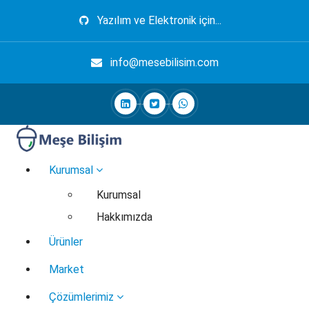
İçeriğe
Yazılım ve Elektronik için...
geç
info@mesebilisim.com
Elektronik, Yazılım, Otomasyon, Robotik
Kurumsal
Kurumsal
Hakkımızda
Ürünler
Market
Çözümlerimiz