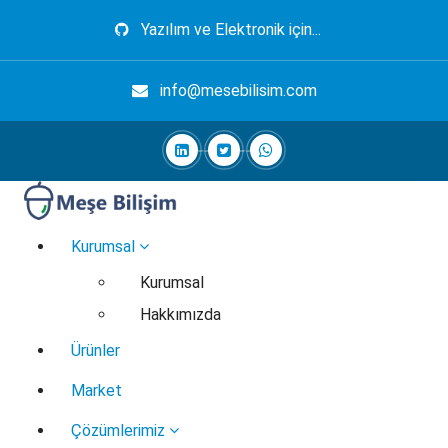
İçeriğe
Yazılım ve Elektronik için...
geç
info@mesebilisim.com
Elektronik, Yazılım, Otomasyon, Robotik
Kurumsal
Kurumsal
Hakkımızda
Ürünler
Market
Çözümlerimiz