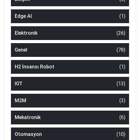
Edge AI
(1)
Elektronik
(26)
Genel
(78)
H2 İnsansı Robot
(1)
IOT
(13)
M2M
(3)
Mekatronik
(6)
Otomasyon
(10)