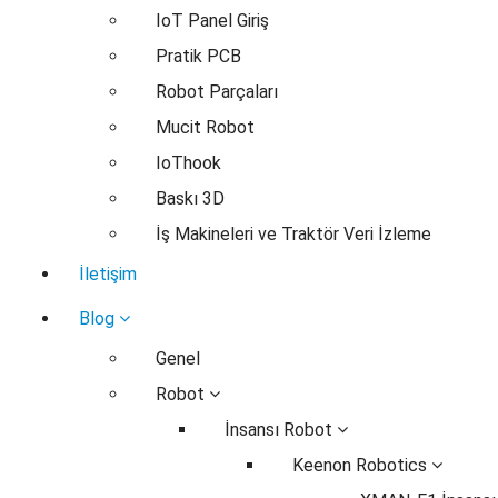
IoT Panel Giriş
Pratik PCB
Robot Parçaları
Mucit Robot
IoThook
Baskı 3D
İş Makineleri ve Traktör Veri İzleme
İletişim
Blog
Genel
Robot
İnsansı Robot
Keenon Robotics