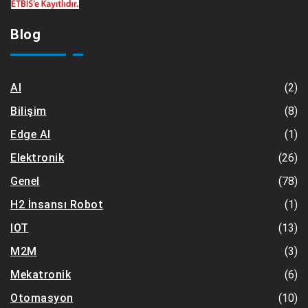
Blog
(2)
AI
(8)
Bilişim
(1)
Edge AI
(26)
Elektronik
(78)
Genel
(1)
H2 İnsansı Robot
(13)
IOT
(3)
M2M
(6)
Mekatronik
(10)
Otomasyon