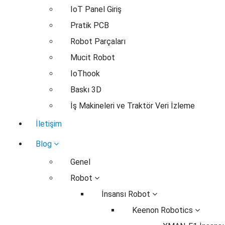
IoT Panel Giriş
Pratik PCB
Robot Parçaları
Mucit Robot
IoThook
Baskı 3D
İş Makineleri ve Traktör Veri İzleme
İletişim
Blog
Genel
Robot
İnsansı Robot
Keenon Robotics