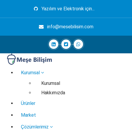
İçeriğe
Yazılım ve Elektronik için...
geç
info@mesebilisim.com
Elektronik, Yazılım, Otomasyon, Robotik
Kurumsal
Kurumsal
Hakkımızda
Ürünler
Market
Çözümlerimiz