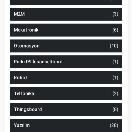
M2M
(3)
Mekatronik
(6)
Otomasyon
(10)
Pudu D9 İnsansı Robot
(1)
Robot
(1)
Teltonika
(2)
Thingsboard
(8)
Yazılım
(28)