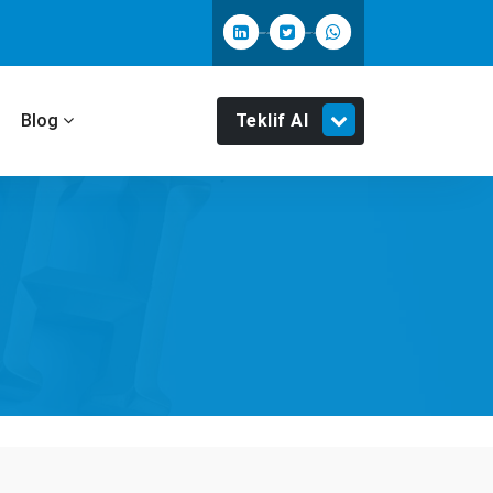
Teklif Al
m
Blog