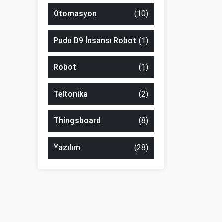
Otomasyon
(10)
Pudu D9 İnsansı Robot
(1)
Robot
(1)
Teltonika
(2)
Thingsboard
(8)
Yazılım
(28)