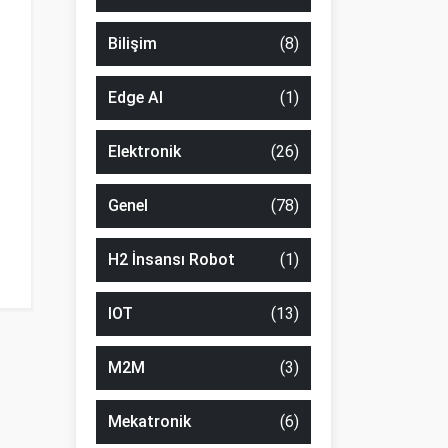
Bilişim
(8)
Edge AI
(1)
Elektronik
(26)
Genel
(78)
H2 İnsansı Robot
(1)
IOT
(13)
M2M
(3)
Mekatronik
(6)