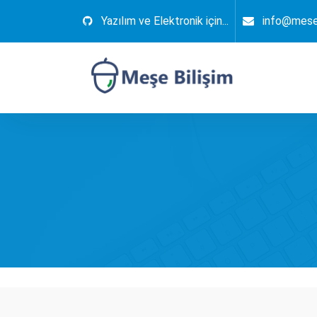
İçeriğe
Yazılım ve Elektronik için...
info@mese
geç
Elektronik, Yazılım, Otomasyon, Robotik