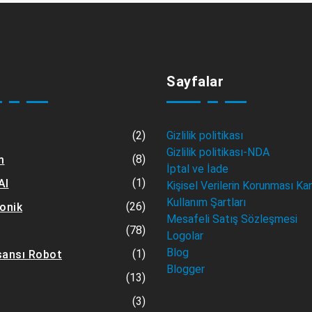
Sayfalar
(2)
Gizlilik politikası
Gizlilik politikası-NDA
(8)
m
İptal ve İade
(1)
AI
Kişisel Verilerin Korunması Ka
Kullanım Şartları
(26)
ronik
Mesafeli Satış Sözleşmesi
(78)
Logolar
Blog
(1)
sansı Robot
Blogger
(13)
(3)