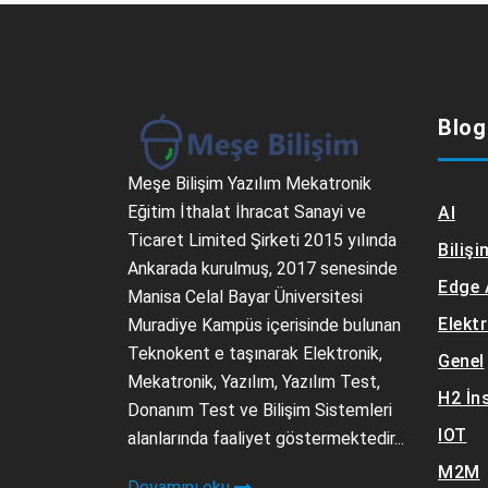
Blog
Meşe Bilişim Yazılım Mekatronik
Eğitim İthalat İhracat Sanayi ve
AI
Ticaret Limited Şirketi 2015 yılında
Bilişi
Ankarada kurulmuş, 2017 senesinde
Edge 
Manisa Celal Bayar Üniversitesi
Elekt
Muradiye Kampüs içerisinde bulunan
Teknokent e taşınarak Elektronik,
Genel
Mekatronik, Yazılım, Yazılım Test,
H2 İn
Donanım Test ve Bilişim Sistemleri
IOT
alanlarında faaliyet göstermektedir...
M2M
Devamını oku