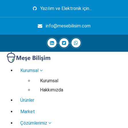
İçeriğe
Yazılım ve Elektronik için...
geç
info@mesebilisim.com
Elektronik, Yazılım, Otomasyon, Robotik
Kurumsal
Kurumsal
Hakkımızda
Ürünler
Market
Çözümlerimiz