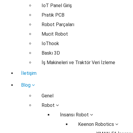
IoT Panel Giriş
Pratik PCB
Robot Parçaları
Mucit Robot
IoThook
Baskı 3D
İş Makineleri ve Traktör Veri İzleme
İletişim
Blog
Genel
Robot
İnsansı Robot
Keenon Robotics