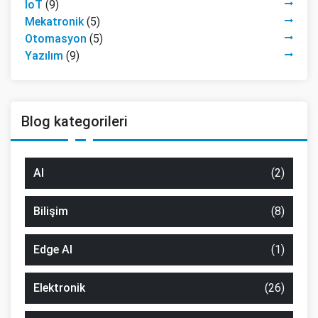
IoT
(9)
Mekatronik
(5)
Otomasyon
(5)
Yazılım
(9)
Blog kategorileri
AI
(2)
Bilişim
(8)
Edge AI
(1)
Elektronik
(26)