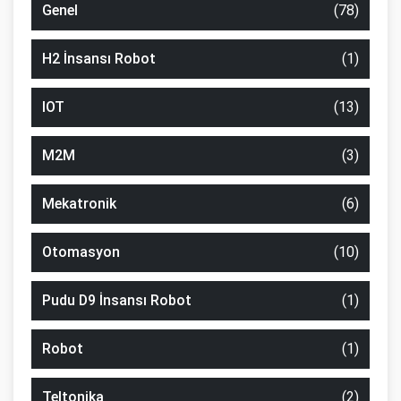
Genel
(78)
H2 İnsansı Robot
(1)
IOT
(13)
M2M
(3)
Mekatronik
(6)
Otomasyon
(10)
Pudu D9 İnsansı Robot
(1)
Robot
(1)
Teltonika
(2)