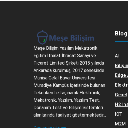
Blog
Meşe Bilişim Yazılım Mekatronik
Eğitim İthalat İhracat Sanayi ve
AI
Ticaret Limited Şirketi 2015 yılında
Bilişi
Ankarada kurulmuş, 2017 senesinde
Edge 
Manisa Celal Bayar Üniversitesi
Elekt
Muradiye Kampüs içerisinde bulunan
Teknokent e taşınarak Elektronik,
Genel
Mekatronik, Yazılım, Yazılım Test,
H2 İn
Donanım Test ve Bilişim Sistemleri
IOT
alanlarında faaliyet göstermektedir...
M2M
Devamını oku