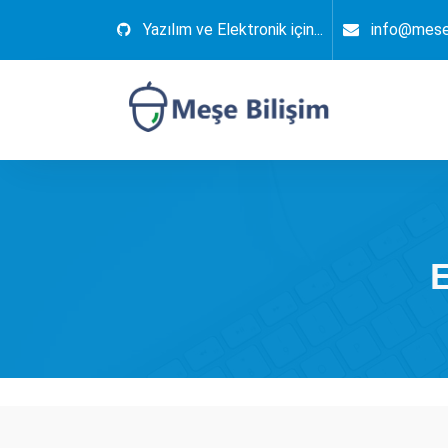
İçeriğe
Yazılım ve Elektronik için...
info@mese
geç
Elektronik, Yazılım, Otomasyon, Robotik
E