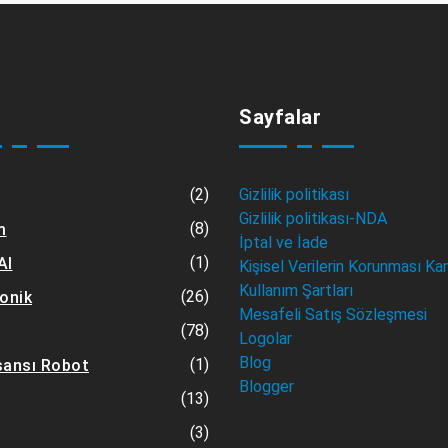
Sayfalar
(2)
Gizlilik politikası
Gizlilik politikası-NDA
(8)
m
İptal ve İade
(1)
AI
Kişisel Verilerin Korunması Ka
Kullanım Şartları
(26)
ronik
Mesafeli Satış Sözleşmesi
(78)
Logolar
Blog
(1)
sansı Robot
Blogger
(13)
(3)