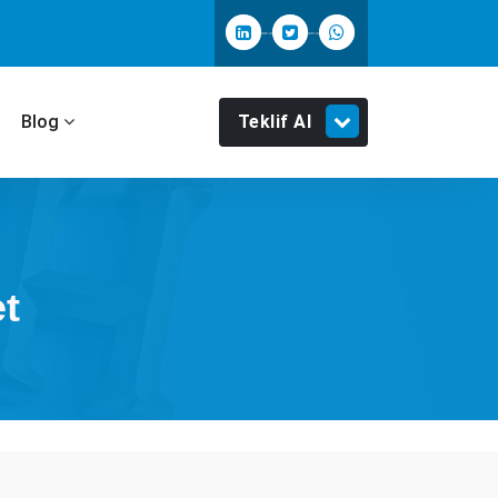
Teklif Al
m
Blog
et