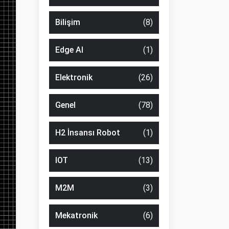
Bilişim
(8)
Edge AI
(1)
Elektronik
(26)
Genel
(78)
H2 İnsansı Robot
(1)
IOT
(13)
M2M
(3)
Mekatronik
(6)