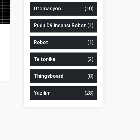
Otomasyon
(10)
Pudu D9 İnsansı Robot
(1)
Robot
(1)
Teltonika
(2)
Thingsboard
(8)
Yazılım
(28)