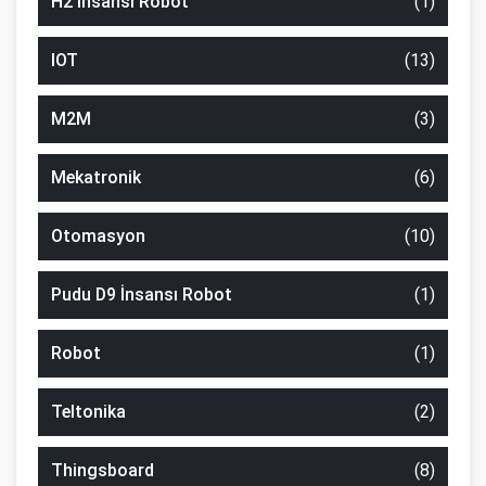
H2 İnsansı Robot
(1)
IOT
(13)
M2M
(3)
Mekatronik
(6)
Otomasyon
(10)
Pudu D9 İnsansı Robot
(1)
Robot
(1)
Teltonika
(2)
Thingsboard
(8)