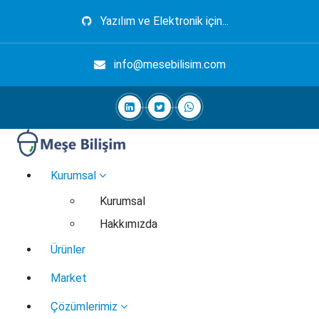
İçeriğe
Yazılım ve Elektronik için...
geç
info@mesebilisim.com
Elektronik, Yazılım, Otomasyon, Robotik
Kurumsal
Kurumsal
Hakkımızda
Ürünler
Market
Çözümlerimiz