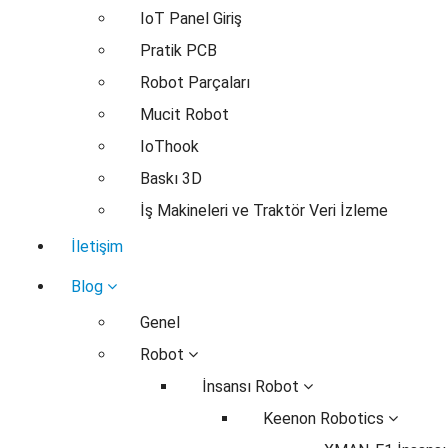
IoT Panel Giriş
Pratik PCB
Robot Parçaları
Mucit Robot
IoThook
Baskı 3D
İş Makineleri ve Traktör Veri İzleme
İletişim
Blog
Genel
Robot
İnsansı Robot
Keenon Robotics