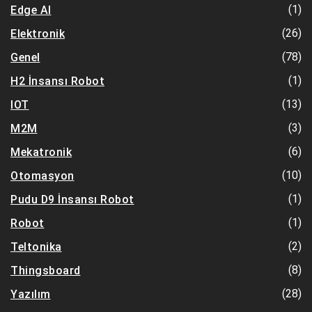
(1)
Edge AI
(26)
Elektronik
(78)
Genel
(1)
H2 İnsansı Robot
(13)
IOT
(3)
M2M
(6)
Mekatronik
(10)
Otomasyon
(1)
Pudu D9 İnsansı Robot
(1)
Robot
(2)
Teltonika
(8)
Thingsboard
(28)
Yazılım