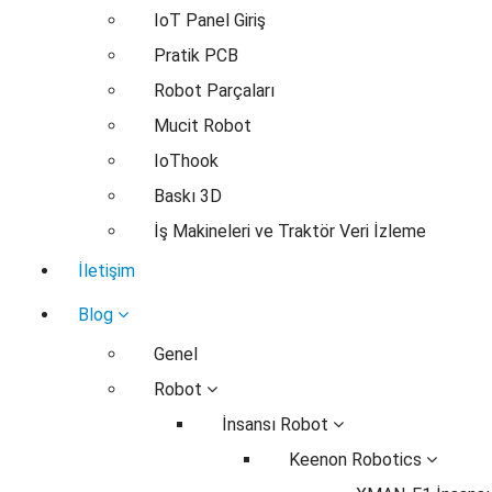
IoT Panel Giriş
Pratik PCB
Robot Parçaları
Mucit Robot
IoThook
Baskı 3D
İş Makineleri ve Traktör Veri İzleme
İletişim
Blog
Genel
Robot
İnsansı Robot
Keenon Robotics