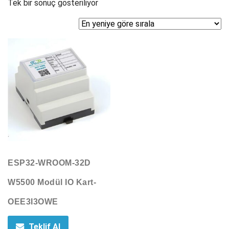
Tek bir sonuç gösteriliyor
ESP32-WROOM-32D
W5500 Modül IO Kart-
OEE3I3OWE
Teklif Al