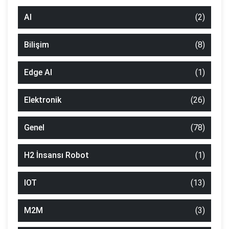
AI
(2)
Bilişim
(8)
Edge AI
(1)
Elektronik
(26)
Genel
(78)
H2 İnsansı Robot
(1)
IOT
(13)
M2M
(3)