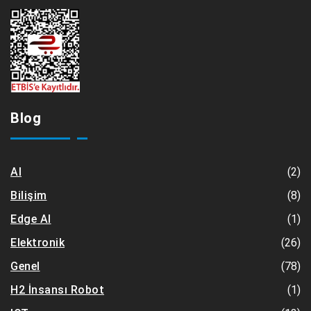
Blog
(2)
AI
(8)
Bilişim
(1)
Edge AI
(26)
Elektronik
(78)
Genel
(1)
H2 İnsansı Robot