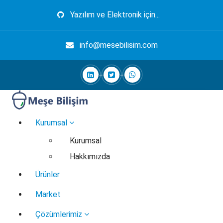
İçeriğe
Yazılım ve Elektronik için...
geç
info@mesebilisim.com
Elektronik, Yazılım, Otomasyon, Robotik
Kurumsal
Kurumsal
Hakkımızda
Ürünler
Market
Çözümlerimiz