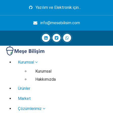
İçeriğe
Yazılım ve Elektronik için...
geç
info@mesebilisim.com
Elektronik, Yazılım, Otomasyon, Robotik
Kurumsal
Kurumsal
Hakkımızda
Ürünler
Market
Çözümlerimiz