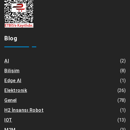
Blog
(2)
AI
(8)
Bilişim
(1)
Edge AI
(26)
Elektronik
(78)
Genel
(1)
H2 İnsansı Robot
(13)
IOT
(3)
M2M