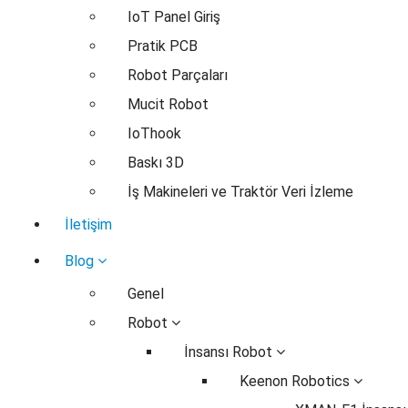
IoT Panel Giriş
Pratik PCB
Robot Parçaları
Mucit Robot
IoThook
Baskı 3D
İş Makineleri ve Traktör Veri İzleme
İletişim
Blog
Genel
Robot
İnsansı Robot
Keenon Robotics