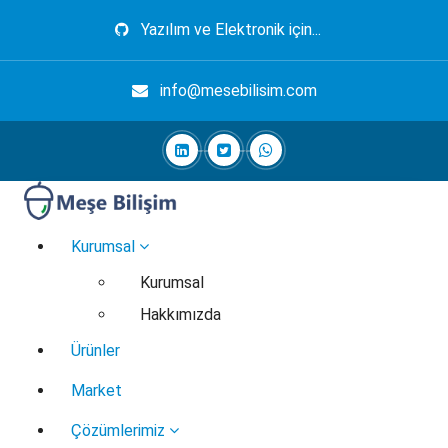
İçeriğe
Yazılım ve Elektronik için...
geç
info@mesebilisim.com
Elektronik, Yazılım, Otomasyon, Robotik
Kurumsal
Kurumsal
Hakkımızda
Ürünler
Market
Çözümlerimiz