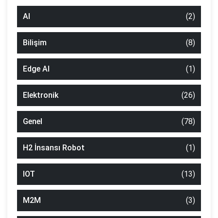
AI
(2)
Bilişim
(8)
Edge AI
(1)
Elektronik
(26)
Genel
(78)
H2 İnsansı Robot
(1)
IOT
(13)
M2M
(3)