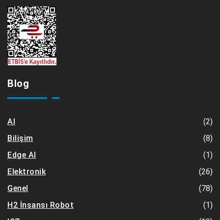
Blog
(2)
AI
(8)
Bilişim
(1)
Edge AI
(26)
Elektronik
(78)
Genel
(1)
H2 İnsansı Robot