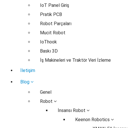
IoT Panel Giriş
Pratik PCB
Robot Parçaları
Mucit Robot
IoThook
Baskı 3D
İş Makineleri ve Traktör Veri İzleme
İletişim
Blog
Genel
Robot
İnsansı Robot
Keenon Robotics