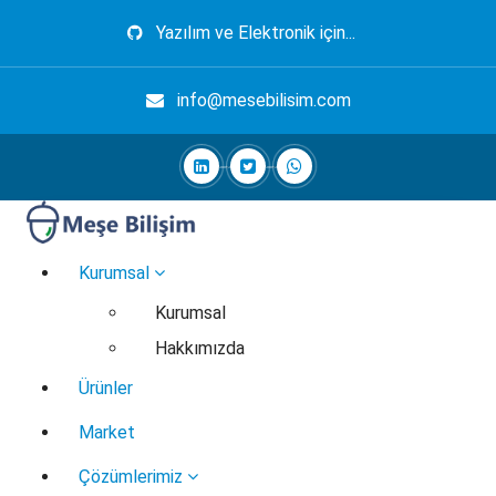
İçeriğe
Yazılım ve Elektronik için...
geç
info@mesebilisim.com
Elektronik, Yazılım, Otomasyon, Robotik
Kurumsal
Kurumsal
Hakkımızda
Ürünler
Market
Çözümlerimiz