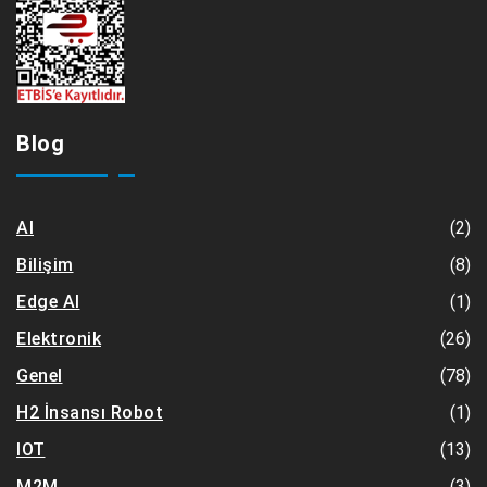
Blog
(2)
AI
(8)
Bilişim
(1)
Edge AI
(26)
Elektronik
(78)
Genel
(1)
H2 İnsansı Robot
(13)
IOT
(3)
M2M