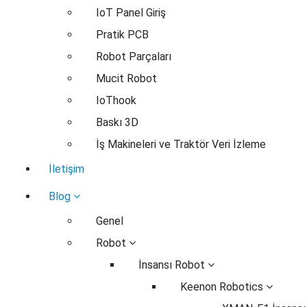
IoT Panel Giriş
Pratik PCB
Robot Parçaları
Mucit Robot
IoThook
Baskı 3D
İş Makineleri ve Traktör Veri İzleme
İletişim
Blog
Genel
Robot
İnsansı Robot
Keenon Robotics