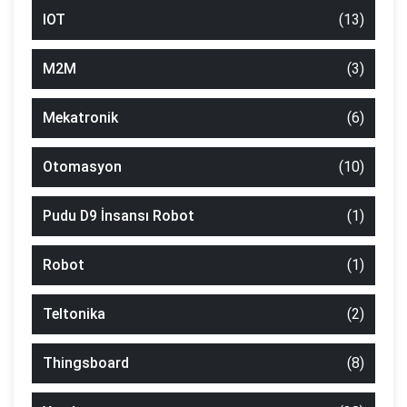
IOT
(13)
M2M
(3)
Mekatronik
(6)
Otomasyon
(10)
Pudu D9 İnsansı Robot
(1)
Robot
(1)
Teltonika
(2)
Thingsboard
(8)