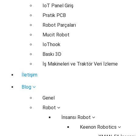
IoT Panel Giriş
Pratik PCB
Robot Parçaları
Mucit Robot
IoThook
Baskı 3D
İş Makineleri ve Traktör Veri İzleme
İletişim
Blog
Genel
Robot
İnsansı Robot
Keenon Robotics