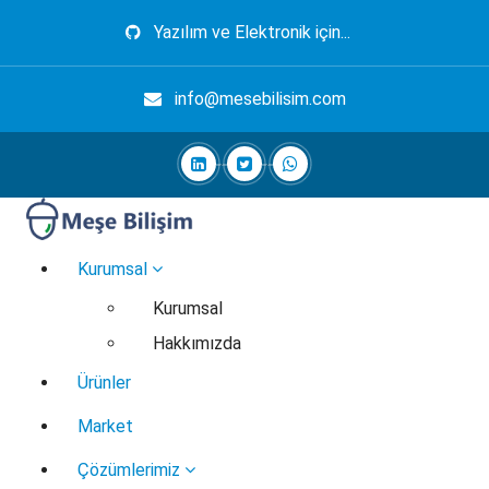
İçeriğe
Yazılım ve Elektronik için...
geç
info@mesebilisim.com
Elektronik, Yazılım, Otomasyon, Robotik
Kurumsal
Kurumsal
Hakkımızda
Ürünler
Market
Çözümlerimiz