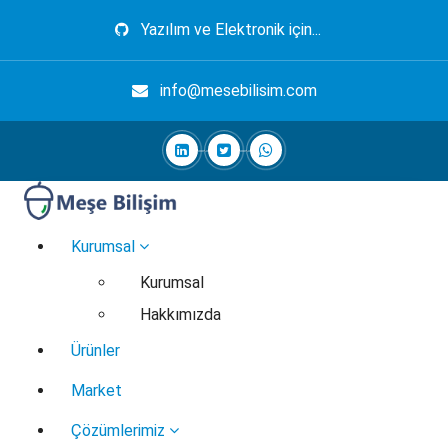
İçeriğe
Yazılım ve Elektronik için...
geç
info@mesebilisim.com
Elektronik, Yazılım, Otomasyon, Robotik
Kurumsal
Kurumsal
Hakkımızda
Ürünler
Market
Çözümlerimiz