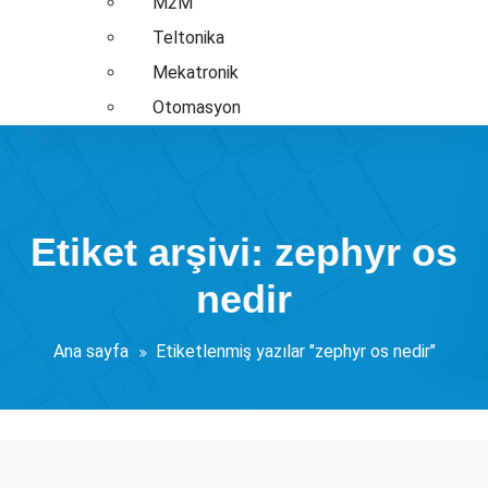
M2M
Teltonika
Mekatronik
Otomasyon
Etiket arşivi: zephyr os
nedir
Ana sayfa
Etiketlenmiş yazılar "zephyr os nedir"