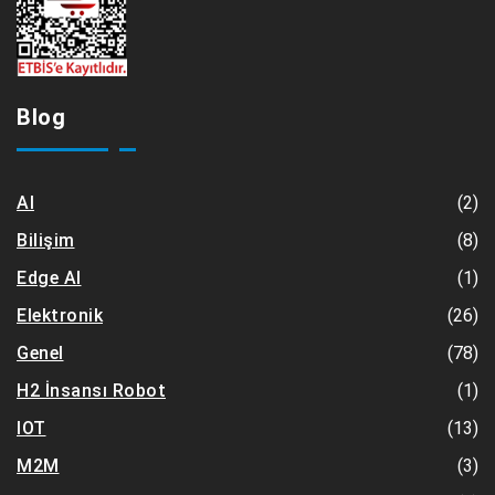
Blog
(2)
AI
(8)
Bilişim
(1)
Edge AI
(26)
Elektronik
(78)
Genel
(1)
H2 İnsansı Robot
(13)
IOT
(3)
M2M