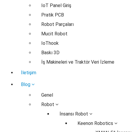
IoT Panel Giriş
Pratik PCB
Robot Parçaları
Mucit Robot
IoThook
Baskı 3D
İş Makineleri ve Traktör Veri İzleme
İletişim
Blog
Genel
Robot
İnsansı Robot
Keenon Robotics