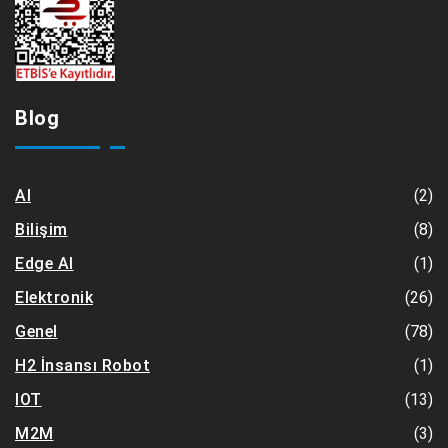
Blog
(2)
AI
(8)
Bilişim
(1)
Edge AI
(26)
Elektronik
(78)
Genel
(1)
H2 İnsansı Robot
(13)
IOT
(3)
M2M