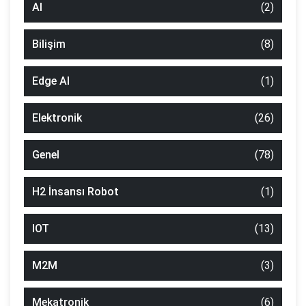
AI
(2)
Bilişim
(8)
Edge AI
(1)
Elektronik
(26)
Genel
(78)
H2 İnsansı Robot
(1)
IOT
(13)
M2M
(3)
Mekatronik
(6)