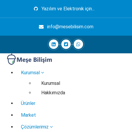
İçeriğe
Yazılım ve Elektronik için...
geç
info@mesebilisim.com
Elektronik, Yazılım, Otomasyon, Robotik
Kurumsal
Kurumsal
Hakkımızda
Ürünler
Market
Çözümlerimiz