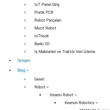
IoT Panel Giriş
Pratik PCB
Robot Parçaları
Mucit Robot
IoThook
Baskı 3D
İş Makineleri ve Traktör Veri İzleme
İletişim
Blog
Genel
Robot
İnsansı Robot
Keenon Robotics