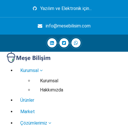
İçeriğe
Yazılım ve Elektronik için...
geç
info@mesebilisim.com
Elektronik, Yazılım, Otomasyon, Robotik
Kurumsal
Kurumsal
Hakkımızda
Ürünler
Market
Çözümlerimiz