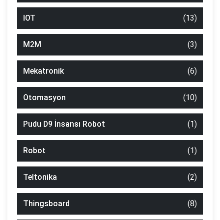
IOT
(13)
M2M
(3)
Mekatronik
(6)
Otomasyon
(10)
Pudu D9 İnsansı Robot
(1)
Robot
(1)
Teltonika
(2)
Thingsboard
(8)