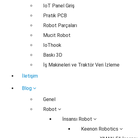
IoT Panel Giriş
Pratik PCB
Robot Parçaları
Mucit Robot
IoThook
Baskı 3D
İş Makineleri ve Traktör Veri İzleme
İletişim
Blog
Genel
Robot
İnsansı Robot
Keenon Robotics